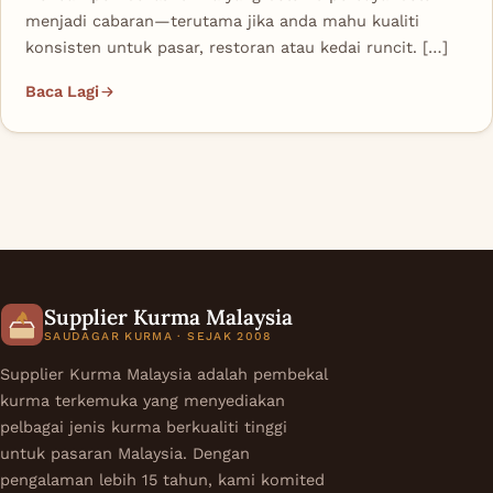
menjadi cabaran—terutama jika anda mahu kualiti
konsisten untuk pasar, restoran atau kedai runcit. […]
Baca Lagi
Supplier Kurma Malaysia
SAUDAGAR KURMA · SEJAK 2008
Supplier Kurma Malaysia adalah pembekal
kurma terkemuka yang menyediakan
pelbagai jenis kurma berkualiti tinggi
untuk pasaran Malaysia. Dengan
pengalaman lebih 15 tahun, kami komited